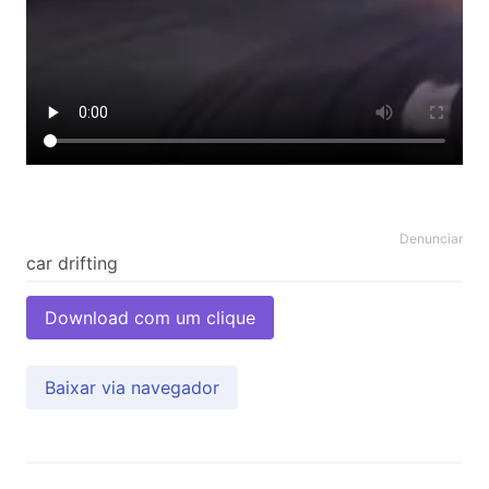
Denunciar
Download com um clique
Baixar via navegador