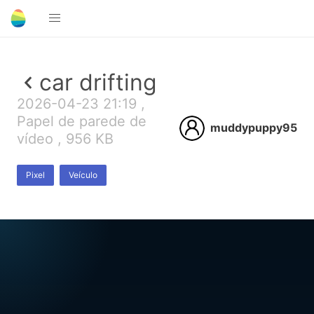
car drifting
2026-04-23 21:19 ,
Papel de parede de
muddypuppy95
vídeo , 956 KB
Pixel
Veículo