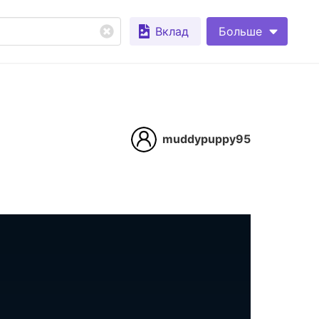
Вклад
Больше
muddypuppy95