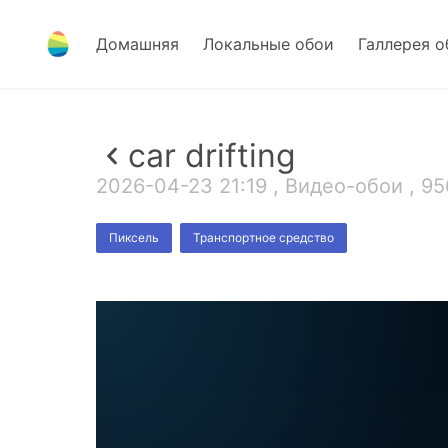
Домашняя
Локальные обои
Галлерея о
car drifting
2026-04-23 21:19 , Видео-обои , 95
Пиксель
Транспортное средство