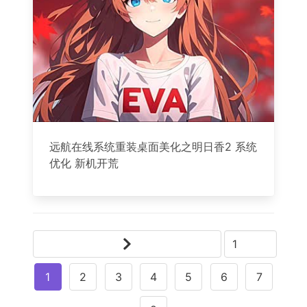
远航在线系统重装桌面美化之明日香2 系统
优化 新机开荒
1
2
3
4
5
6
7