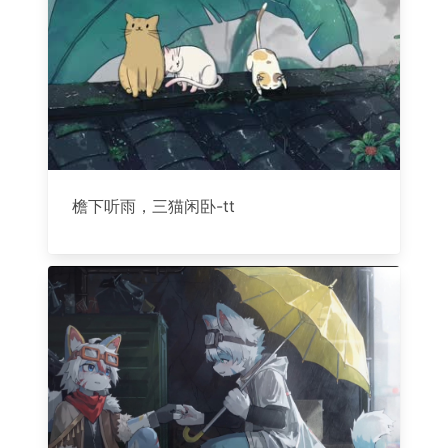
檐下听雨，三猫闲卧-tt