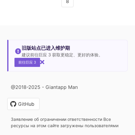
8
旧版站点已进入维护期
建议前往巨应 3 获取更稳定、更好的体验。
前往巨应 3
@2018-2025 - Giantapp Man
GitHub
Заявление об ограничении ответственности Все
ресурсы на этом сайте загружены пользователями