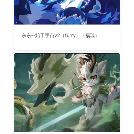
东东--始于宇宙v2（furry）（福瑞）