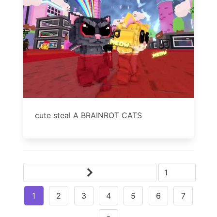
cute steal A BRAINROT CATS
1
2
3
4
5
6
7