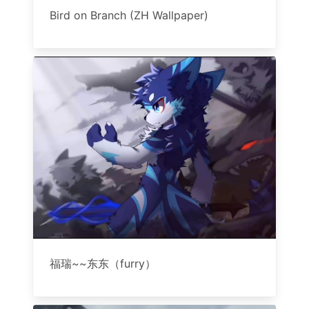
Bird on Branch (ZH Wallpaper)
福瑞~~东东（furry）