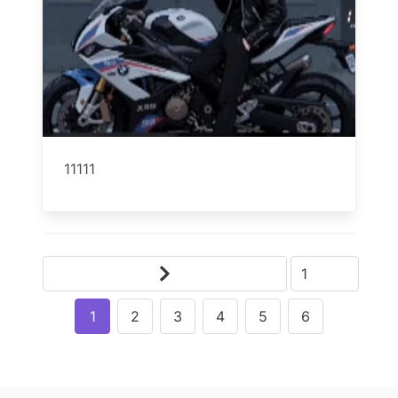
11111
1
2
3
4
5
6