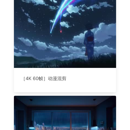
［4K 60帧］动漫混剪