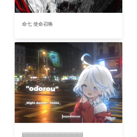
命七 使命召唤
jjjjjjjjjjjjjjjjjjjjjjjjjjjjjjjjjjjjjjjjjjjjjjjjjj