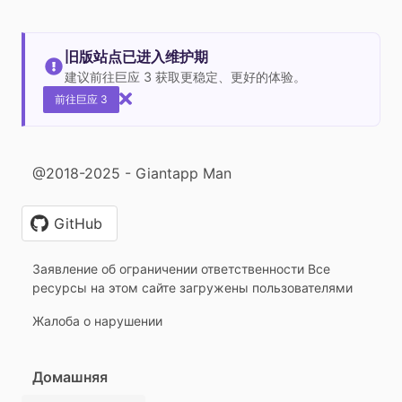
旧版站点已进入维护期
建议前往巨应 3 获取更稳定、更好的体验。
前往巨应 3
@2018-2025 - Giantapp Man
GitHub
Заявление об ограничении ответственности Все
ресурсы на этом сайте загружены пользователями
Жалоба о нарушении
Домашняя