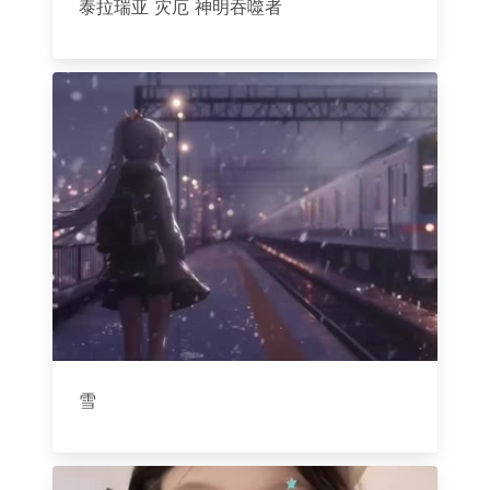
泰拉瑞亚 灾厄 神明吞噬者
雪