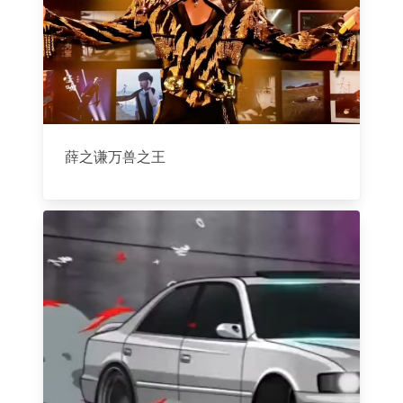
薛之谦万兽之王