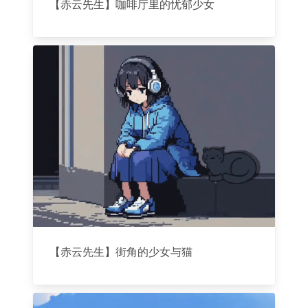
【赤云先生】咖啡厅里的忧郁少女
【赤云先生】街角的少女与猫