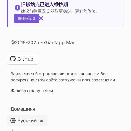
旧版站点已进入维护期
建议前往巨应 3 获取更稳定、更好的体验。
前往巨应 3
@2018-2025 - Giantapp Man
GitHub
Заявление об ограничении ответственности Все
ресурсы на этом сайте загружены пользователями
Жалоба о нарушении
Домашняя
Русский