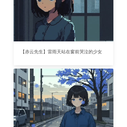
【赤云先生】雷雨天站在窗前哭泣的少女