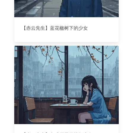
【赤云先生】蓝花楹树下的少女