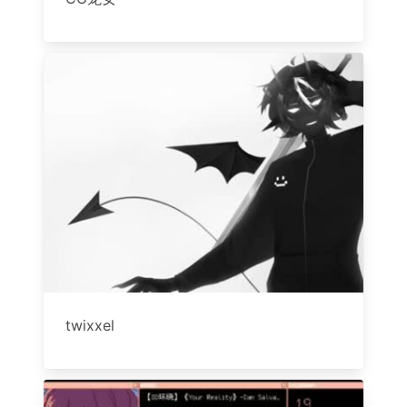
twixxel