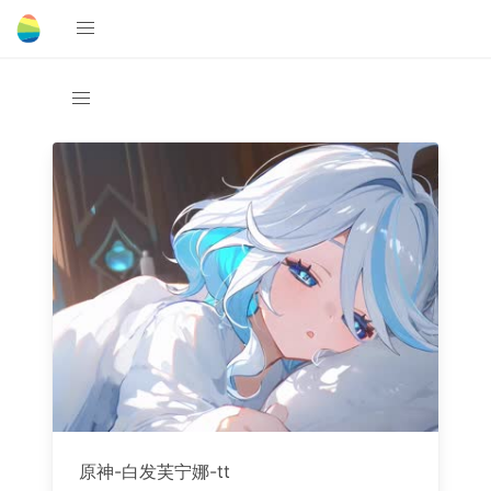
原神-白发芙宁娜-tt