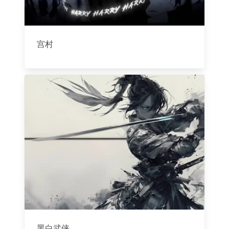
宫村
黑白武侠