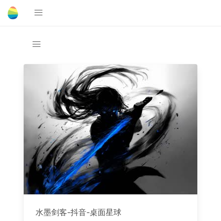
水墨剑客-抖音-桌面星球