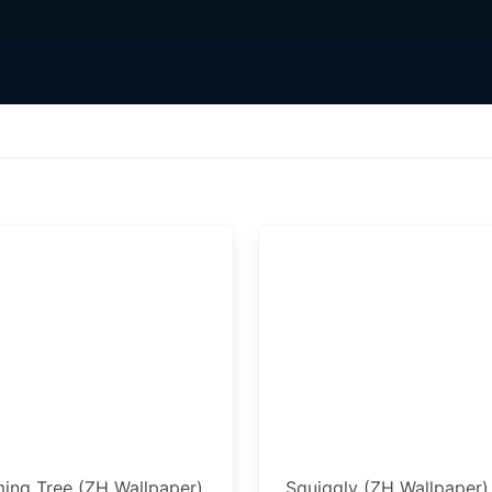
ing Tree (ZH Wallpaper)
Squiggly (ZH Wallpaper)