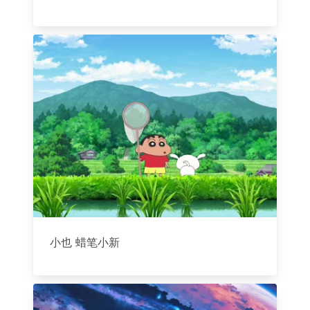
小也 蜡笔小新