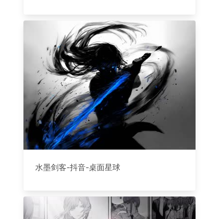
水墨剑客-抖音-桌面星球