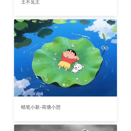
王不见王
蜡笔小新-荷塘小憩