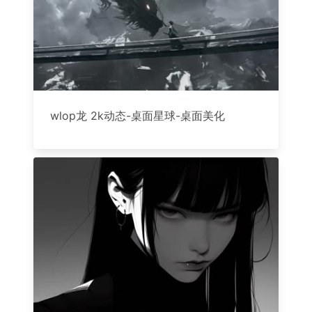
wlop龙 2k动态-桌面星球-桌面美化