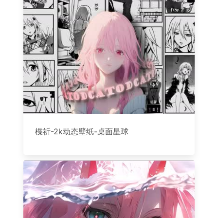
楪祈-2k动态壁纸-桌面星球