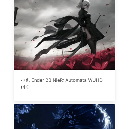
小也 Ender 2B NieR: Automata WUHD
(4K)