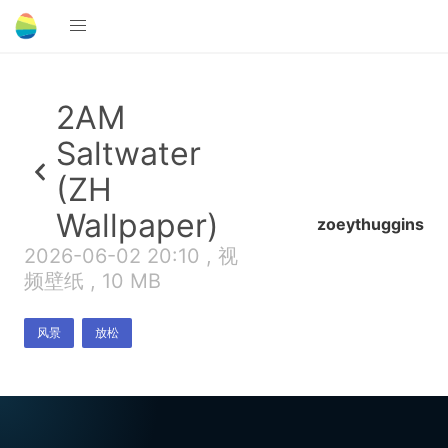
2AM
Saltwater
(ZH
Wallpaper)
zoeythuggins
2026-06-02 20:10 , 视
频壁纸 , 10 MB
风景
放松