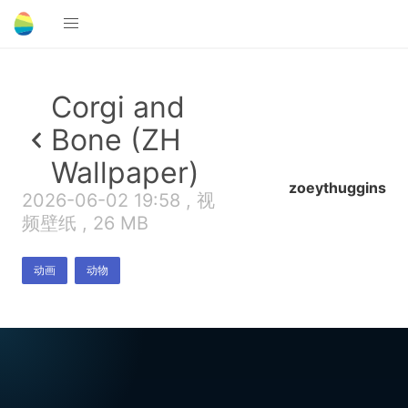
Corgi and
Bone (ZH
Wallpaper)
zoeythuggins
2026-06-02 19:58 , 视
频壁纸 , 26 MB
动画
动物