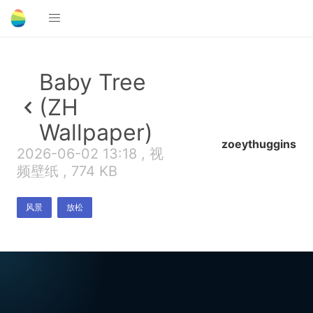
Baby Tree
(ZH
Wallpaper)
zoeythuggins
2026-06-02 13:18 , 视
频壁纸 , 774 KB
风景
放松