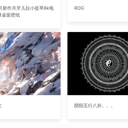
11月新作月牙儿拉小提琴8k电
ROG
屏桌面壁纸
女
阴阳五行八卦。。。