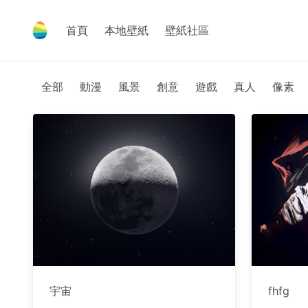
首頁
本地壁紙
壁紙社區
全部
動漫
風景
創意
遊戲
真人
像素
宇宙
fhfg