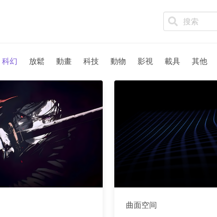
科幻
放鬆
動畫
科技
動物
影視
載具
其他
曲面空间