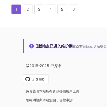
1
2
3
4
5
6
旧版站点已进入维护期
建议前往巨应 3 获取
@2018-2025 巨應君
GitHub
免責聲明本站所有資源都由用戶上傳
版權問題與本站無關，侵權申訴