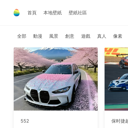
首頁
本地壁紙
壁紙社區
全部
動漫
風景
創意
遊戲
真人
像素
552
保时捷