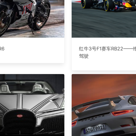
R6
红牛3号F1赛车RB22—
驾驶