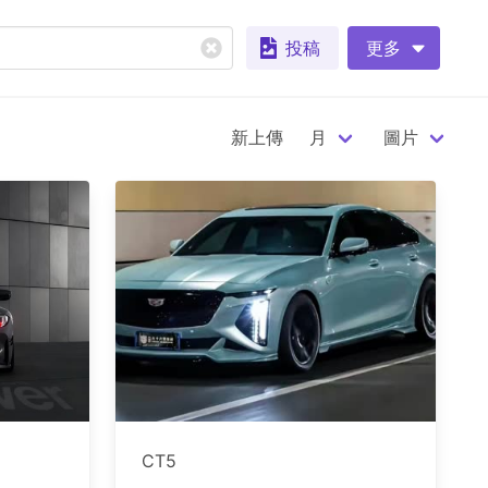
投稿
更多
新上傳
月
圖片
CT5