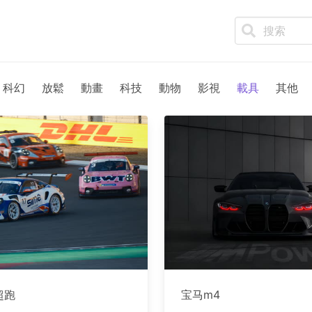
科幻
放鬆
動畫
科技
動物
影視
載具
其他
超跑
宝马m4