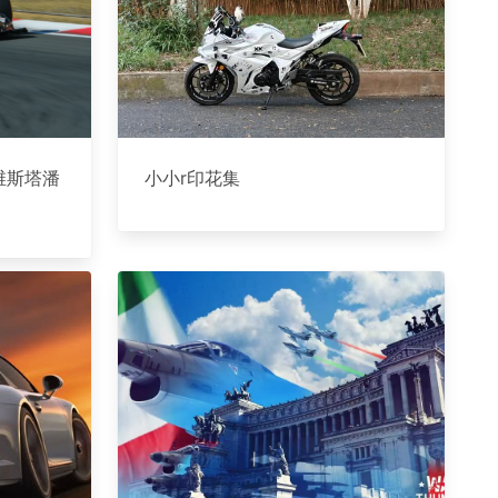
—维斯塔潘
小小r印花集