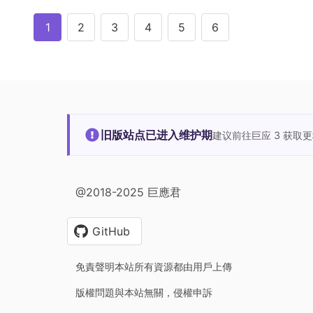
1
2
3
4
5
6
旧版站点已进入维护期
建议前往巨应 3 获取
@2018-2025 巨應君
GitHub
免責聲明本站所有資源都由用戶上傳
版權問題與本站無關，侵權申訴