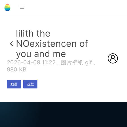
lilith the
NOexistencen of
you and me
2026-04-09 11:22 , 圖片壁紙 gif ,
980 KB
動漫
遊戲