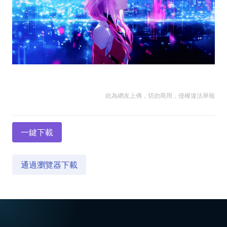
此為網友上傳，切勿商用，侵權違法舉報
一鍵下載
通過瀏覽器下載