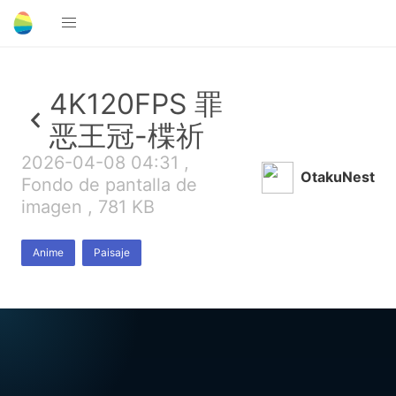
4K120FPS 罪
恶王冠-楪祈
2026-04-08 04:31 ,
OtakuNest
Fondo de pantalla de
imagen , 781 KB
Anime
Paisaje