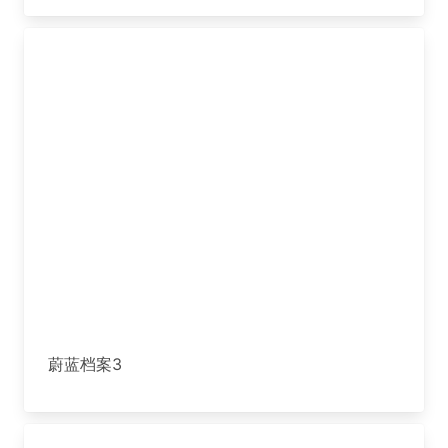
蔚蓝档案3