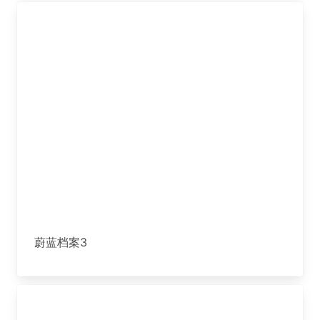
蔚蓝档案3