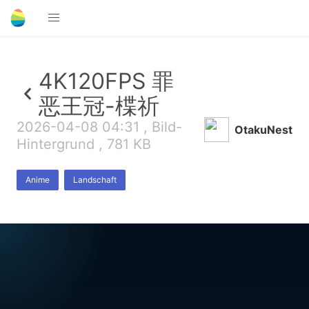
4K120FPS 罪
恶王冠-楪祈
2026-04-08 04:31 , Bild-
OtakuNest
Hintergrund , 781 KB
Anime
Landschaft