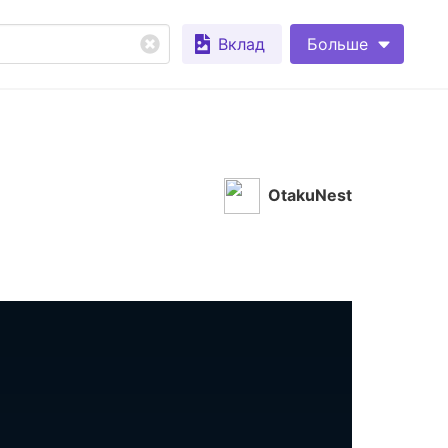
Вклад
Больше
OtakuNest