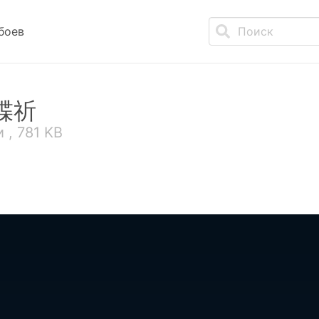
боев
-楪祈
 , 781 KB