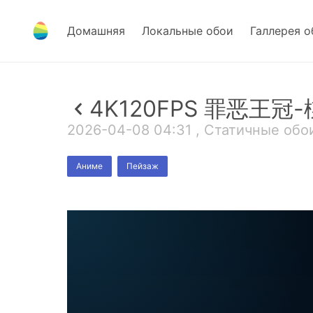
Домашняя
Локальные обои
Галлерея о
4K120FPS 罪恶王冠
2026-04-08 04:31 , Статичные обои
Аниме
Пейзаж