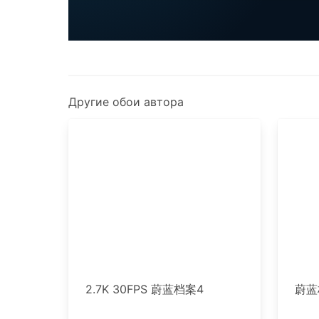
Другие обои автора
2.7K 30FPS 蔚蓝档案4
蔚蓝