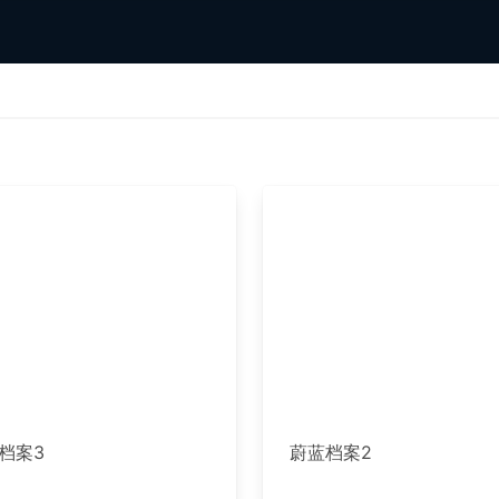
档案3
蔚蓝档案2