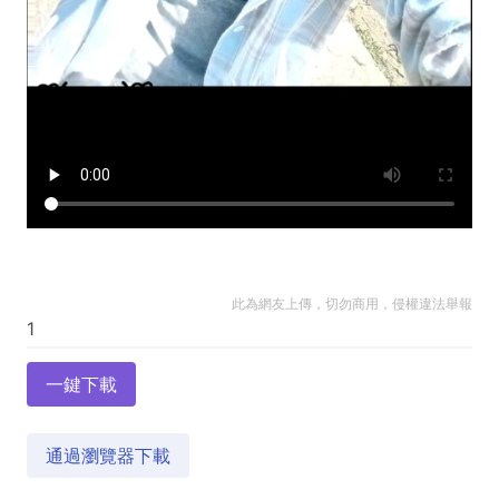
此為網友上傳，切勿商用，侵權違法舉報
一鍵下載
通過瀏覽器下載