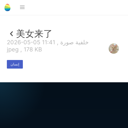
美女来了
2026-05-05 11:41 , خلفية صورة
jpeg , 178 KB
إنسان