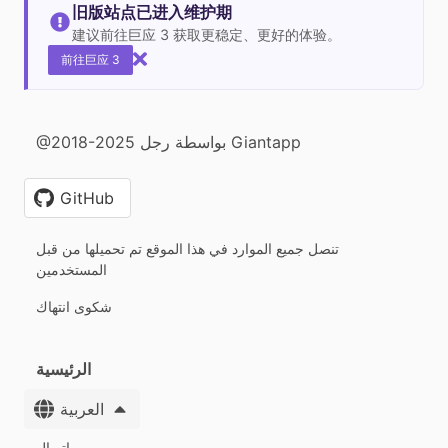
旧版站点已进入维护期
建议前往巨应 3 获取更稳定、更好的体验。
前往巨应 3
@2018-2025 بواسطة رجل Giantapp
GitHub
تنصل جميع الموارد في هذا الموقع تم تحميلها من قبل
المستخدمين
شكوى انتهاك
الرئيسية
العربية
اتصال