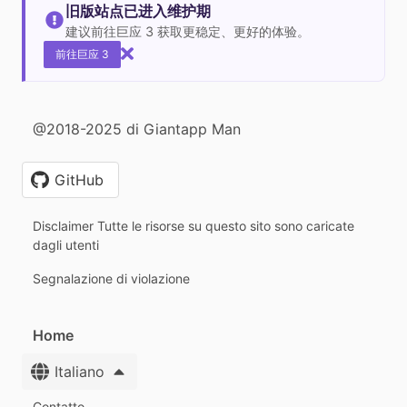
旧版站点已进入维护期
建议前往巨应 3 获取更稳定、更好的体验。
前往巨应 3
@2018-2025 di Giantapp Man
GitHub
Disclaimer Tutte le risorse su questo sito sono caricate
dagli utenti
Segnalazione di violazione
Home
Italiano
Contatto