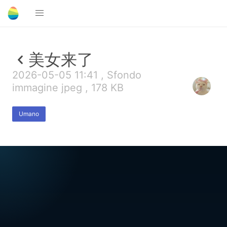
美女来了
2026-05-05 11:41 , Sfondo
immagine jpeg , 178 KB
Umano