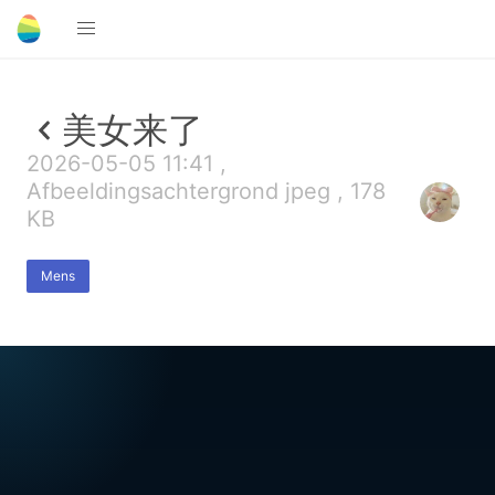
美女来了
2026-05-05 11:41 ,
Afbeeldingsachtergrond jpeg , 178
KB
Mens