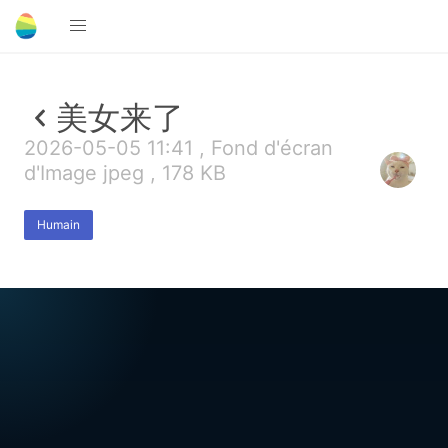
美女来了
2026-05-05 11:41 , Fond d'écran
d'Image jpeg , 178 KB
Humain