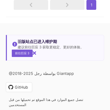
1
旧版站点已进入维护期
建议前往巨应 3 获取更稳定、更好的体验。
前往巨应 3
@2018-2025 بواسطة رجل Giantapp
GitHub
تنصل جميع الموارد في هذا الموقع تم تحميلها من قبل
المستخدمين