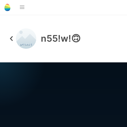
n55!w!🙃