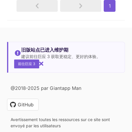
1
旧版站点已进入维护期
建议前往巨应 3 获取更稳定、更好的体验。
前往巨应 3
@2018-2025 par Giantapp Man
GitHub
Avertissement toutes les ressources sur ce site sont
envoyé par les utilisateurs