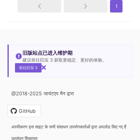
1
旧版站点已进入维护期
建议前往巨应 3 获取更稳定、更好的体验。
前往巨应 3
@2018-2025 जायंटएप मैन द्वारा
GitHub
अस्वीकरण इस साइट के सभी संसाधन उपयोगकर्ताओं द्वारा अपलोड किए गए हैं
उल्लंघन शिकायत