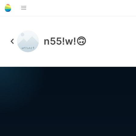
n55!w!🙃