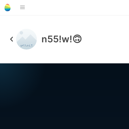
n55!w!🙃