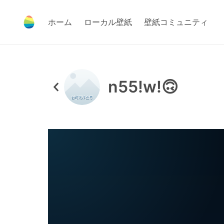
ホーム
ローカル壁紙
壁紙コミュニティ
n55!w!🙃