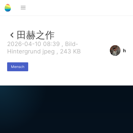
田赫之作
2026-04-10 08:39 , Bild-
h
Hintergrund jpeg , 243 KB
Mensch