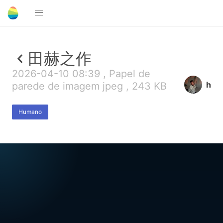
田赫之作
2026-04-10 08:39 , Papel de
h
parede de imagem jpeg , 243 KB
Humano