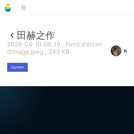
田赫之作
2026-04-10 08:39 , Fond d'écran
h
d'Image jpeg , 243 KB
Humain