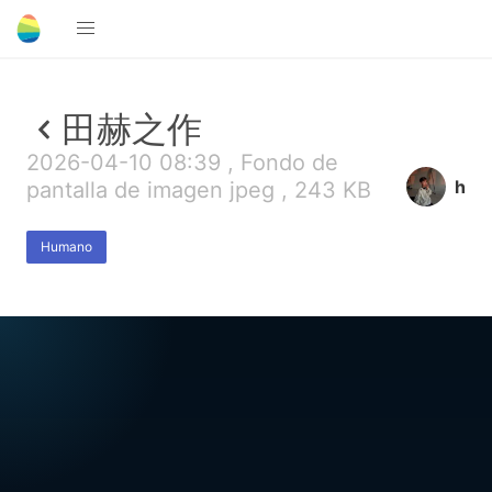
田赫之作
2026-04-10 08:39 , Fondo de
h
pantalla de imagen jpeg , 243 KB
Humano