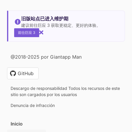
旧版站点已进入维护期
建议前往巨应 3 获取更稳定、更好的体验。
前往巨应 3
@2018-2025 por Giantapp Man
GitHub
Descargo de responsabilidad Todos los recursos de este
sitio son cargados por los usuarios
Denuncia de infracción
Inicio