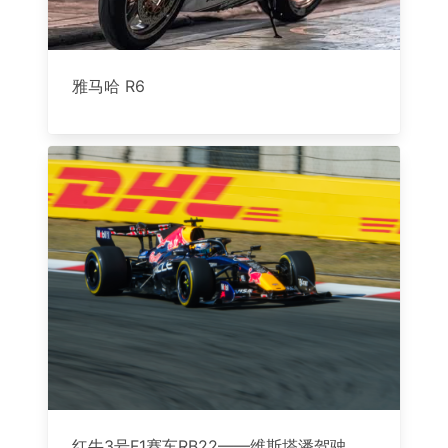
雅马哈 R6
红牛3号F1赛车RB22——维斯塔潘驾驶