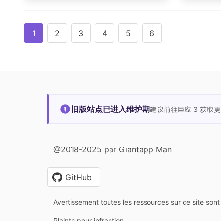
1
2
3
4
5
6
旧版站点已进入维护期
建议前往巨应 3 获取
@2018-2025 par Giantapp Man
GitHub
Avertissement toutes les ressources sur ce site sont 
Plainte pour infraction