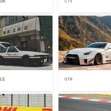
超跑
CT5
腐店
GTR