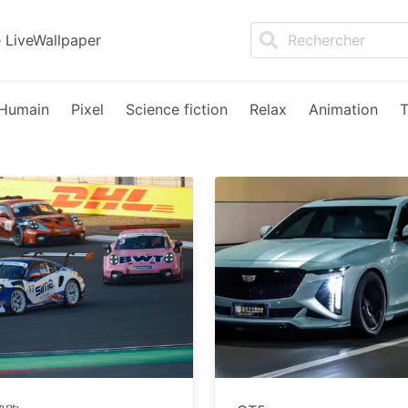
LiveWallpaper
Humain
Pixel
Science fiction
Relax
Animation
T