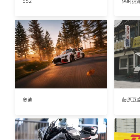
552
保时捷
奥迪
藤原豆