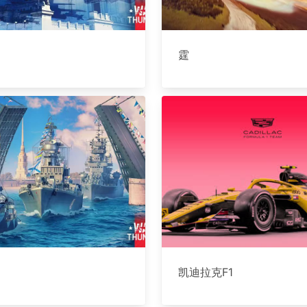
霆
凯迪拉克F1