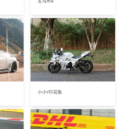
宝马m4
小小r印花集