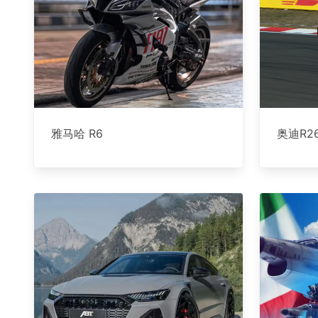
雅马哈 R6
奥迪R2