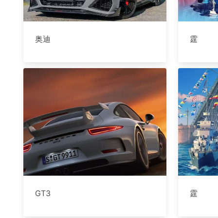
奥迪
霆
GT3
霆