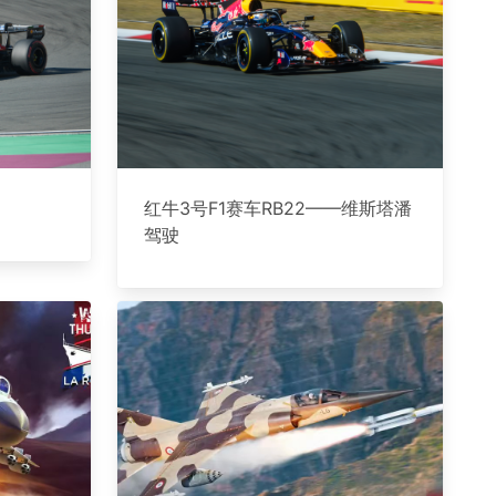
红牛3号F1赛车RB22——维斯塔潘
驾驶