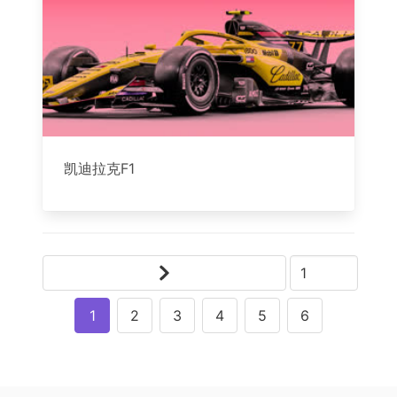
凯迪拉克F1
1
2
3
4
5
6