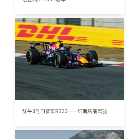
红牛3号F1赛车RB22——维斯塔潘驾驶