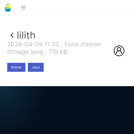
lilith
2026-04-09 11:30 , Fond d'écran
d'Image jpeg , 719 KB
Anime
Jeux