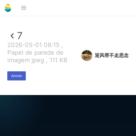
7
2026-05-01 08:15 ,
Papel de parede de
迎风带不走思念
imagem jpeg , 111 KB
Anime