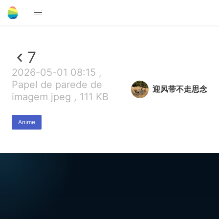
7
2026-05-01 08:15 ,
Papel de parede de
迎风带不走思念
imagem jpeg , 111 KB
Anime