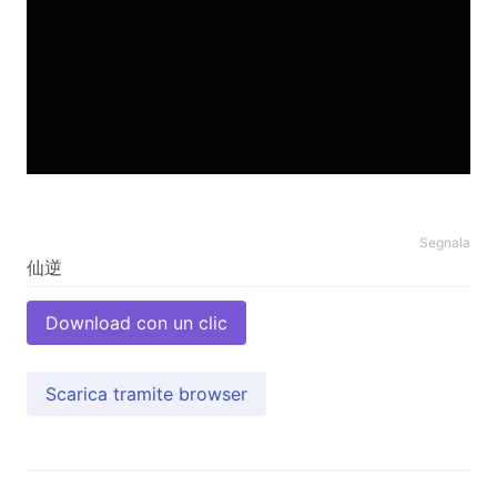
Segnala
Download con un clic
Scarica tramite browser