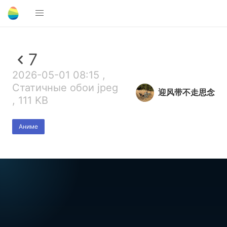
7
2026-05-01 08:15 ,
Статичные обои jpeg
迎风带不走思念
, 111 KB
Аниме