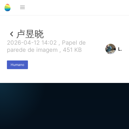
卢昱晓
2026-04-12 14:02 , Papel de
L.
parede de imagem , 451 KB
Humano