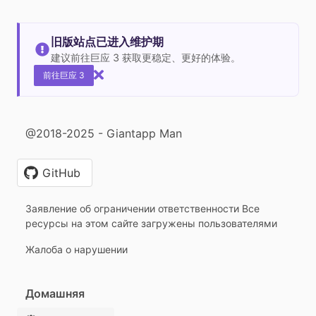
旧版站点已进入维护期
建议前往巨应 3 获取更稳定、更好的体验。
前往巨应 3
@2018-2025 - Giantapp Man
GitHub
Заявление об ограничении ответственности Все
ресурсы на этом сайте загружены пользователями
Жалоба о нарушении
Домашняя