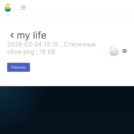
my life
2026-02-24 13:15 , Статичные
:D
обои png , 18 KB
Пиксель