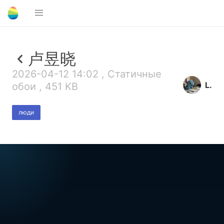
卢昱晓
2026-04-12 14:02 , Статичные
L.
обои , 451 KB
люди