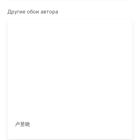
Другие обои автора
卢昱晓