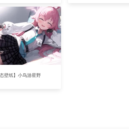
态壁纸】小鸟游星野