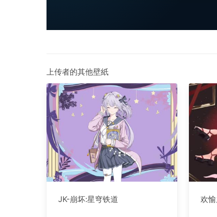
上传者的其他壁紙
JK-崩坏:星穹铁道
欢愉