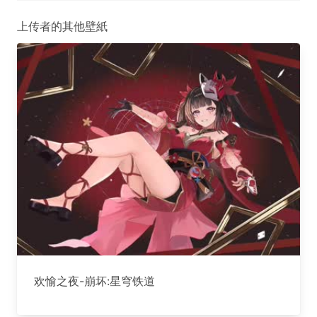
上传者的其他壁紙
欢愉之夜-崩坏:星穹铁道