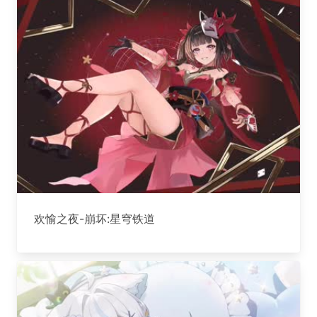
欢愉之夜-崩坏:星穹铁道