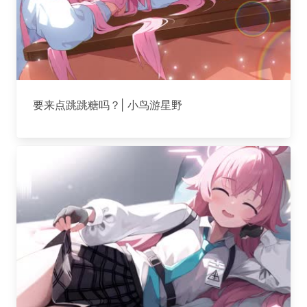
要来点跳跳糖吗？| 小鸟游星野