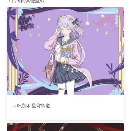
上传者的其他壁紙
JK-崩坏:星穹铁道