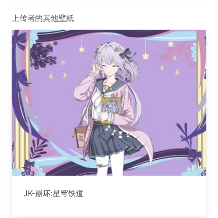
上传者的其他壁紙
JK-崩坏:星穹铁道