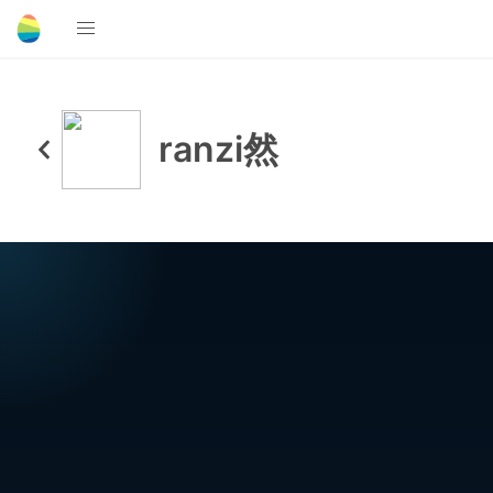
ranzi然