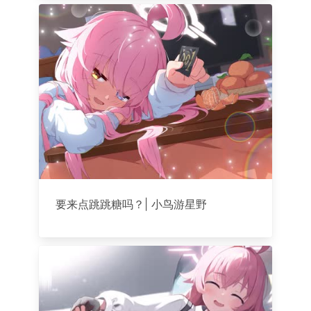
要来点跳跳糖吗？| 小鸟游星野